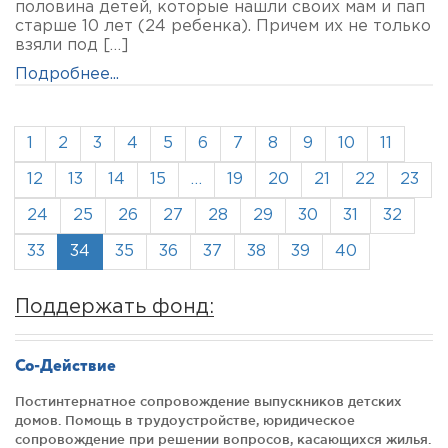
половина детей, которые нашли своих мам и пап
старше 10 лет (24 ребенка). Причем их не только
взяли под […]
Подробнее...
1
2
3
4
5
6
7
8
9
10
11
12
13
14
15
…
19
20
21
22
23
24
25
26
27
28
29
30
31
32
33
34
35
36
37
38
39
40
Поддержать фонд:
Со-Действие
Постинтернатное сопровождение выпускников детских
домов. Помощь в трудоустройстве, юридическое
сопровождение при решении вопросов, касающихся жилья.