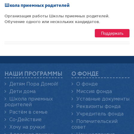
Школа приемных родителей
Организация работы Школы приемных родителей.
Обучение одного или нескольких кандидатов.
Поддержать
НАШИ ПРОГРАММЫ
О ФОНДЕ
Детям Пора Домой!
О фонде
Дети дома
Миссия фонда
Школа приемных
Уставные документы
родителей
Реквизиты фонда
Растём в семье
Учредитель фонда
Со-Действие
Попечительский
Хочу на ручки!
совет