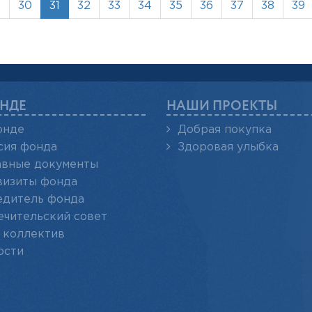
9
30
31
32
33
34
35
36
37
38
39
НДЕ
НАШИ ПРОЕКТЫ
онде
Добрая покупка
сия фонда
Здоровая улыбка
авные документы
визиты фонда
едитель фонда
ечительский совет
 коллектив
ости