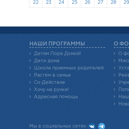
22
23
24
25
26
27
28
2
НАШИ ПРОГРАММЫ
О ФО
Детям Пора Домой!
О ф
Дети дома
Мис
Школа приемных родителей
Уст
Растём в семье
Рек
Со-Действие
Учр
Хочу на ручки!
Поп
Адресная помощь
Наш
Нов
Мы в социальных сетях: