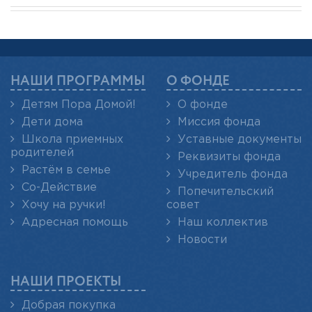
НАШИ ПРОГРАММЫ
О ФОНДЕ
Детям Пора Домой!
О фонде
Дети дома
Миссия фонда
Школа приемных
Уставные документы
родителей
Реквизиты фонда
Растём в семье
Учредитель фонда
Со-Действие
Попечительский
Хочу на ручки!
совет
Адресная помощь
Наш коллектив
Новости
НАШИ ПРОЕКТЫ
Добрая покупка