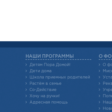
НАШИ ПРОГРАММЫ
О ФО
Детям Пора Домой!
О ф
Дети дома
Мис
Школа приемных родителей
Уст
Растём в семье
Рек
Со-Действие
Учр
Хочу на ручки!
Поп
Адресная помощь
Наш
Нов