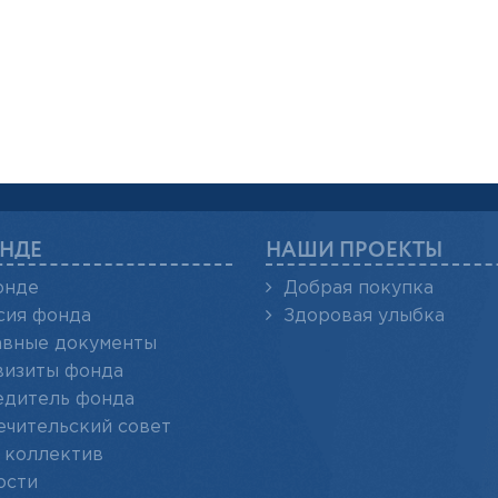
НДЕ
НАШИ ПРОЕКТЫ
онде
Добрая покупка
сия фонда
Здоровая улыбка
авные документы
визиты фонда
едитель фонда
ечительский совет
 коллектив
ости