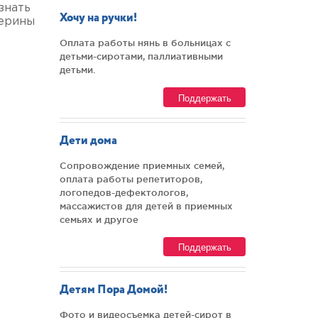
знать
Хочу на ручки!
терины
Оплата работы нянь в больницах с
детьми-сиротами, паллиативными
детьми.
Поддержать
Дети дома
Сопровождение приемных семей,
оплата работы репетиторов,
логопедов-дефектологов,
массажистов для детей в приемных
семьях и другое
Поддержать
Детям Пора Домой!
Фото и видеосъемка детей-сирот в