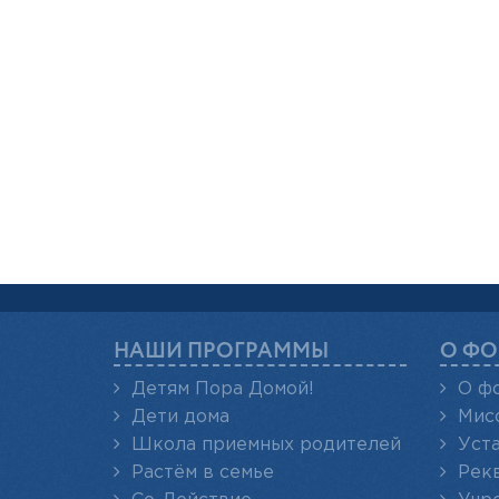
НАШИ ПРОГРАММЫ
О ФО
Детям Пора Домой!
О ф
Дети дома
Мис
Школа приемных родителей
Уст
Растём в семье
Рек