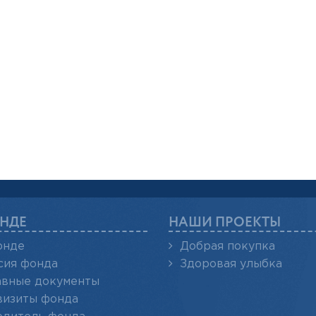
НДЕ
НАШИ ПРОЕКТЫ
онде
Добрая покупка
сия фонда
Здоровая улыбка
авные документы
визиты фонда