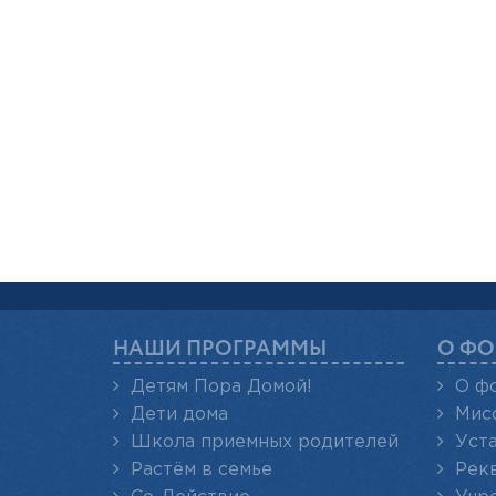
НАШИ ПРОГРАММЫ
О ФО
Детям Пора Домой!
О ф
Дети дома
Мис
Школа приемных родителей
Уст
Растём в семье
Рек