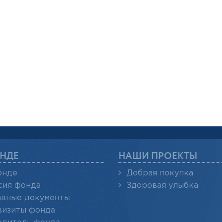
НДЕ
НАШИ ПРОЕКТЫ
онде
Добрая покупка
сия фонда
Здоровая улыбка
авные документы
визиты фонда