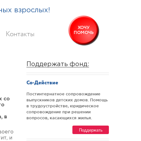
ных взрослых!
ХОЧУ
ПОМОЧЬ
Контакты
Поддержать фонд:
Со-Действие
Постинтернатное сопровождение
х со
выпускников детских домов. Помощь
то
в трудоустройстве, юридическое
сопровождение при решении
, в
вопросов, касающихся жилья.
Поддержать
воего
ит, и