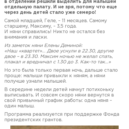
в отделении решили выделить для малышей
отдельную палату. И не зря, потому что еще
через день детей стало уже семеро!
Самой младшей, Геле, – 11 месяцев. Самому
старшему, Максиму, – 3,5 года.
И няни справились! Никто не остался без
внимания и ласки.
Из заметок няни Елены Деминой:
«Наш «квартет»… Двое уснули в 22.30, другие
двое – в 23.30. Максим ночью не желал спать,
плакал и вредничал с 1.30 до 3. Как-то так…»
Но это была только первая ночь, дальше стало
проще: малыши привыкли к няням, а няни
получше узнали малышей.
В середине недели детей начнут потихоньку
выписывать. И совсем скоро няни вернутся в
свой привычный график работы: одна няня –
один малыш.
Программа реализуется при поддержке Фонда
президентских грантов.