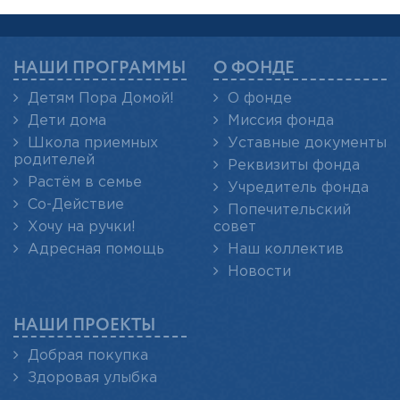
НАШИ ПРОГРАММЫ
О ФОНДЕ
Детям Пора Домой!
О фонде
Дети дома
Миссия фонда
Школа приемных
Уставные документы
родителей
Реквизиты фонда
Растём в семье
Учредитель фонда
Со-Действие
Попечительский
Хочу на ручки!
совет
Адресная помощь
Наш коллектив
Новости
НАШИ ПРОЕКТЫ
Добрая покупка
Здоровая улыбка