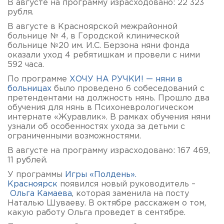
В августе на программу израсходовано: 22 323
рубля.
В августе в Красноярской межрайонной
больнице № 4, в Городской клинической
больнице №20 им. И.С. Берзона няни фонда
оказали уход 4 ребятишкам и провели с ними
592 часа.
По программе
ХОЧУ НА РУЧКИ! — няни в
больницах
было проведено 6 собеседований с
претендентами на должность нянь. Прошло два
обучения для нянь в Психоневрологическом
интернате «Журавлик». В рамках обучения няни
узнали об особенностях ухода за детьми с
ограниченными возможностями.
В августе на программу израсходовано: 167 469,
11 рублей.
У программы
Игры «Полдень».
Красноярск
появился новый руководитель –
Ольга Камаева
, которая заменила на посту
Наталью Шуваеву. В октябре расскажем о том,
какую работу Ольга проведет в сентябре.