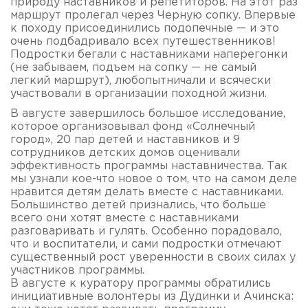
природу наставников и репетиторов. На этот раз
маршрут пролегал через Черную сопку. Впервые
к походу присоединились подопечные — и это
очень подбадривало всех путешественников!
Подростки бегали с наставниками наперегонки
(не забываем, подъем на сопку — не самый
легкий маршрут), любопытничали и всячески
участвовали в организации походной жизни.
В августе завершилось большое исследование,
которое организовывал фонд «Солнечный
город», 20 пар детей и наставников и 9
сотрудников детских домов оценивали
эффективность программы наставничества. Так
мы узнали кое-что новое о том, что на самом деле
нравится детям делать вместе с наставниками.
Большинство детей признались, что больше
всего они хотят вместе с наставниками
разговаривать и гулять. Особенно порадовало,
что и воспитатели, и сами подростки отмечают
существенный рост уверенности в своих силах у
участников программы.
В августе к куратору программы обратились
инициативные волонтеры из Дудинки и Ачинска: