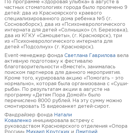
По программе «Здоровая улыбка» в августе в
частных стоматологиях города было пролечено 9
детей: два из Красноярского краевого
специализированного дома ребенка №5 (г.
Сосновоборск), два из «Психоневрологического
интерната для детей «Солнышко» (п. Березовка),
два из КГКУ «Самоцветы», (г. Красноярск), три
из «Психоневрологического интерната для
детей «Подсолнух» (г. Красноярск).
Event-менеджер фонда
Светлана Гаврилова
вела
активную подготовку к фестивалю
благотворительности «Вместе!», занималась
поиском партнеров для данного мероприятия.
Кроме того, курировала акцию «Помогать – это
нормально», которая была организована с «Суши-
рыба». По результатам акции в августе на
программу «Детям Пора Домой!» было
перечислено 8000 рублей. На эту сумму можно
смонтировать 15 видеоанкет детей-сирот.
Фандрайзер фонда
Натали
Коваленко
инициировала встречу с
руководством Красноярского отделения «Опора
России»
Михаил Крутских
и
Дмитрий