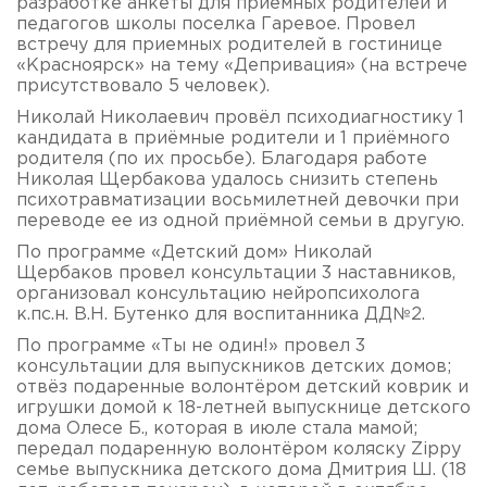
разработке анкеты для приёмных родителей и
педагогов школы поселка Гаревое. Провел
встречу для приемных родителей в гостинице
«Красноярск» на тему «Депривация» (на встрече
присутствовало 5 человек).
Николай Николаевич провёл психодиагностику 1
кандидата в приёмные родители и 1 приёмного
родителя (по их просьбе). Благодаря работе
Николая Щербакова удалось снизить степень
психотравматизации восьмилетней девочки при
переводе ее из одной приёмной семьи в другую.
По программе «Детский дом» Николай
Щербаков провел консультации 3 наставников,
организовал консультацию нейропсихолога
к.пс.н. В.Н. Бутенко для воспитанника ДД№2.
По программе «Ты не один!» провел 3
консультации для выпускников детских домов;
отвёз подаренные волонтёром детский коврик и
игрушки домой к 18-летней выпускнице детского
дома Олесе Б., которая в июле стала мамой;
передал подаренную волонтёром коляску Zippy
семье выпускника детского дома Дмитрия Ш. (18