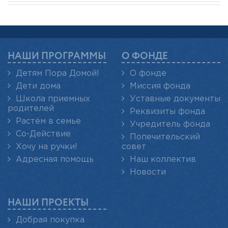
НАШИ ПРОГРАММЫ
О ФОНДЕ
Детям Пора Домой!
О фонде
Дети дома
Миссия фонда
Школа приемных
Уставные документы
родителей
Реквизиты фонда
Растём в семье
Учредитель фонда
Со-Действие
Попечительский
Хочу на ручки!
совет
Адресная помощь
Наш коллектив
Новости
НАШИ ПРОЕКТЫ
Добрая покупка