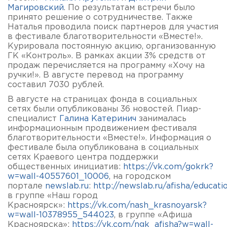
Магировский
. По результатам встречи было
принято решение о сотрудничестве. Также
Наталья проводила поиск партнеров для участия
в фестивале благотворительности «Вместе!».
Курировала постоянную акцию, организованную
ГК «Контроль». В рамках акции 3% средств от
продаж перечисляется на программу «Хочу на
ручки!». В августе перевод на программу
составил 7030 рублей.
В августе на страницах фонда в социальных
сетях были опубликованы 36 новостей. Пиар-
специалист
Галина Катеринич
занималась
информационным продвижением фестиваля
благотворительности «Вместе!». Информация о
фестивале была опубликована в социальных
сетях Краевого центра поддержки
общественных инициатив:
https://vk.com/gokrk?
w=wall-40557601_10006
, на городском
портале
newslab.ru
:
http://newslab.ru/afisha/educati
в группе «Наш город
Красноярск»:
https://vk.com/nash_krasnoyarsk?
w=wall-10378955_544023
, в группе «Афиша
Красноярска»:
https://vk.com/ngk_afisha?w=wall-