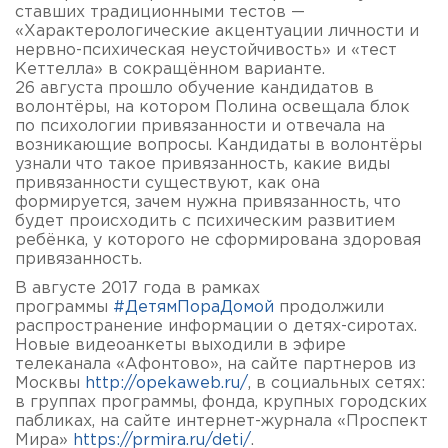
ставших традиционными тестов —
«Характерологические акцентуации личности и
нервно-психическая неустойчивость» и «тест
Кеттелла» в сокращённом варианте.
26 августа прошло обучение кандидатов в
волонтёры, на котором Полина освещала блок
по психологии привязанности и отвечала на
возникающие вопросы. Кандидаты в волонтёры
узнали что такое привязанность, какие виды
привязанности существуют, как она
формируется, зачем нужна привязанность, что
будет происходить с психическим развитием
ребёнка, у которого не сформирована здоровая
привязанность.
В августе 2017 года в рамках
программы
#ДетямПораДомой
продолжили
распространение информации о детях-сиротах.
Новые видеоанкеты выходили в эфире
телеканала «Афонтово», на сайте партнеров из
Москвы
http://opekaweb.ru/
, в социальных сетях:
в группах программы, фонда, крупных городских
пабликах, на сайте интернет-журнала «Проспект
Мира»
https://prmira.ru/deti/
.