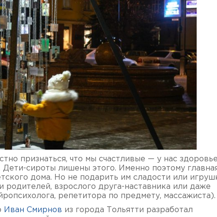
стно признаться, что мы счастливые — у нас здоровье
. Дети-сироты лишены этого. Именно поэтому главна
етского дома. Но не подарить им сладости или игрушк
и родителей, взрослого друга-наставника или даже
ропсихолога, репетитора по предмету, массажиста).
р
Иван Смирнов
из города Тольятти разработал