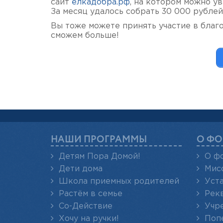
сайт
елкадобра.рф
, на котором можно у
За месяц удалось собрать 30 000 рубле
Вы тоже можете принять участие в благ
сможем больше!
НАШИ ПРОГРАММЫ
О ФО
Детям Пора Домой!
О ф
Дети дома
Мис
Школа приемных родителей
Уст
Растём в семье
Рек
Со-Действие
Учр
Хочу на ручки!
Поп