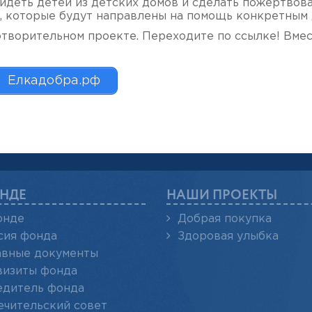
видеть детей из детских домов и сделать пожертвова
й, которые будут направлены на помощь конкретным 
отворительном проекте. Переходите по ссылке! Вме
Елкадобра.рф
НДЕ
НАШИ ПРОЕКТЫ
онде
Добрая покупка
сия фонда
Здоровая улыбка
авные документы
визиты фонда
едитель фонда
ечительский совет