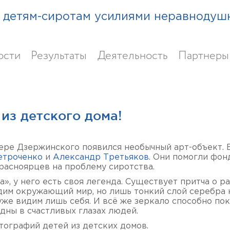
детям-сиротам усилиями неравнодуш
ости
Результаты
Деятельность
Партнеры
из детского дома!
ере Дзержинского появился необычный арт-объект. 
етроченко
и
Александр Третьяков
. Они помогли фон
расноярцев на проблему сиротства.
», у него есть своя легенда. Существует притча о р
идим окружающий мир, но лишь тонкий слой серебра 
уже видим лишь себя. И всё же зеркало способно пок
дны в счастливых глазах людей.
отографий детей из детских домов.