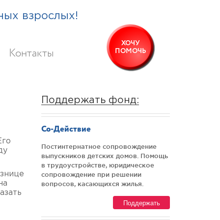
ных взрослых!
ХОЧУ
ПОМОЧЬ
Контакты
Поддержать фонд:
Со-Действие
Его
Постинтернатное сопровождение
ду
выпускников детских домов. Помощь
в трудоустройстве, юридическое
азнице
сопровождение при решении
на
вопросов, касающихся жилья.
азать
Поддержать