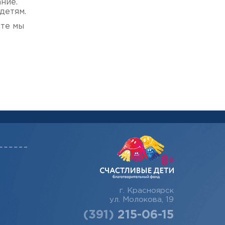
ние.
детям.
сте мы
г. Красноярск
ул. Молокова, 19
(391)
215-06-15