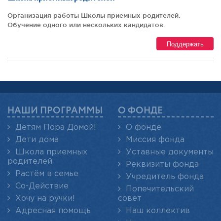
Организация работы Школы приемных родителей.
Обучение одного или нескольких кандидатов.
Поддержать
НАШИ ПРОГРАММЫ
О ФОНДЕ
Детям Пора Домой!
О фонде
Дети дома
Миссия фонда
Школа приемных
Уставные документы
родителей
Реквизиты фонда
Растём в семье
Учредитель фонда
Со-Действие
Попечительский
Хочу на ручки!
совет
Адресная помощь
Наш коллектив