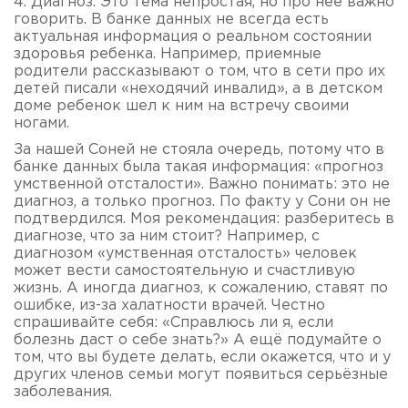
4. Диагноз. Это тема непростая, но про неё важно
говорить. В банке данных не всегда есть
актуальная информация о реальном состоянии
здоровья ребенка. Например, приемные
родители рассказывают о том, что в сети про их
детей писали «неходячий инвалид», а в детском
доме ребенок шел к ним на встречу своими
ногами.
За нашей Соней не стояла очередь, потому что в
банке данных была такая информация: «прогноз
умственной отсталости». Важно понимать: это не
диагноз, а только прогноз. По факту у Сони он не
подтвердился. Моя рекомендация: разберитесь в
диагнозе, что за ним стоит? Например, с
диагнозом «умственная отсталость» человек
может вести самостоятельную и счастливую
жизнь. А иногда диагноз, к сожалению, ставят по
ошибке, из-за халатности врачей. Честно
спрашивайте себя: «Справлюсь ли я, если
болезнь даст о себе знать?» А ещё подумайте о
том, что вы будете делать, если окажется, что и у
других членов семьи могут появиться серьёзные
заболевания.