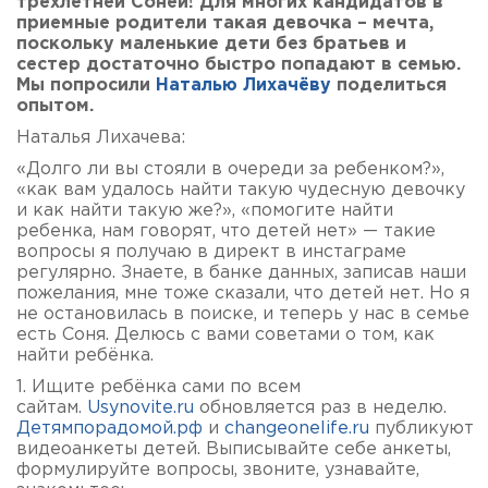
трехлетней Соней! Для многих кандидатов в
приемные родители такая девочка – мечта,
поскольку маленькие дети без братьев и
сестер достаточно быстро попадают в семью.
Мы попросили
Наталью Лихачёву
поделиться
опытом.
Наталья Лихачева:
«Долго ли вы стояли в очереди за ребенком?»,
«как вам удалось найти такую чудесную девочку
и как найти такую же?», «помогите найти
ребенка, нам говорят, что детей нет» — такие
вопросы я получаю в директ в инстаграме
регулярно. Знаете, в банке данных, записав наши
пожелания, мне тоже сказали, что детей нет. Но я
не остановилась в поиске, и теперь у нас в семье
есть Соня. Делюсь с вами советами о том, как
найти ребёнка.
1. Ищите ребёнка сами по всем
сайтам.
Usynovite.ru
обновляется раз в неделю.
Детямпорадомой.рф
и
changeonelife.ru
публикуют
видеоанкеты детей. Выписывайте себе анкеты,
формулируйте вопросы, звоните, узнавайте,