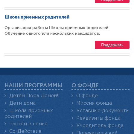
Школа приемных родителей
Организация работы Школы приемных родителей.
Обучение одного или нескольких кандидатов.
Поддержать
НАШИ ПРОГРАММЫ
О ФОНДЕ
Детям Пора Домой!
О фонде
Дети дома
Миссия фонда
Школа приемных
Уставные документы
родителей
Реквизиты фонда
Растём в семье
Учредитель фонда
Со-Действие
Попечительский