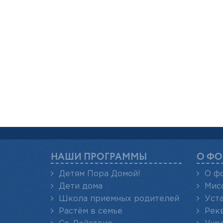
НАШИ ПРОГРАММЫ
О ФО
Детям Пора Домой!
О ф
Дети дома
Мис
Школа приемных родителей
Уст
Растём в семье
Рек