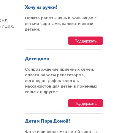
Хочу на ручки!
Оплата работы нянь в больницах с
онд
детьми-сиротами, паллиативными
ницах.
детьми.
Поддержать
Дети дома
Сопровождение приемных семей,
оплата работы репетиторов,
логопедов-дефектологов,
массажистов для детей в приемных
семьях и другое
Поддержать
Детям Пора Домой!
Фото и видеосъемка детей-сирот в