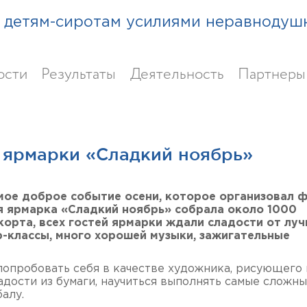
детям-сиротам усилиями неравнодуш
ости
Результаты
Деятельность
Партнеры
 ярмарки «Сладкий ноябрь»
амое доброе событие осени, которое организовал 
я ярмарка «Сладкий ноябрь» собрала около 1000
дкорта, всех гостей ярмарки ждали сладости от лу
р-классы, много хорошей музыки, зажигательные
 попробовать себя в качестве художника, рисующего 
адости из бумаги, научиться выполнять самые сложн
алу.