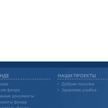
НДЕ
НАШИ ПРОЕКТЫ
онде
Добрая покупка
сия фонда
Здоровая улыбка
авные документы
визиты фонда