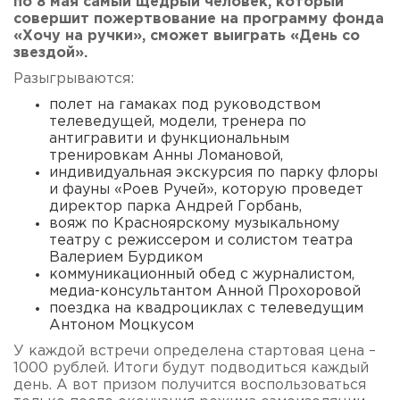
по 8 мая самый щедрый человек, который
совершит пожертвование на программу фонда
«Хочу на ручки», сможет выиграть «День со
звездой».
Разыгрываются:
полет на гамаках под руководством
телеведущей, модели, тренера по
антигравити и функциональным
тренировкам Анны Ломановой,
индивидуальная экскурсия по парку флоры
и фауны «Роев Ручей», которую проведет
директор парка Андрей Горбань,
вояж по Красноярскому музыкальному
театру с режиссером и солистом театра
Валерием Бурдиком
коммуникационный обед с журналистом,
медиа-консультантом Анной Прохоровой
поездка на квадроциклах с телеведущим
Антоном Моцкусом
У каждой встречи определена стартовая цена –
1000 рублей. Итоги будут подводиться каждый
день. А вот призом получится воспользоваться